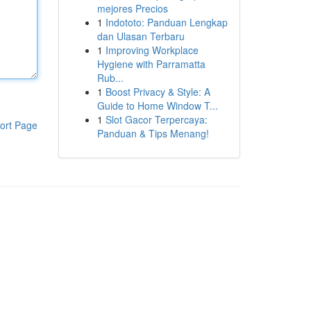
mejores Precios
1
Indototo: Panduan Lengkap
dan Ulasan Terbaru
1
Improving Workplace
Hygiene with Parramatta
Rub...
1
Boost Privacy & Style: A
Guide to Home Window T...
1
Slot Gacor Terpercaya:
ort Page
Panduan & Tips Menang!