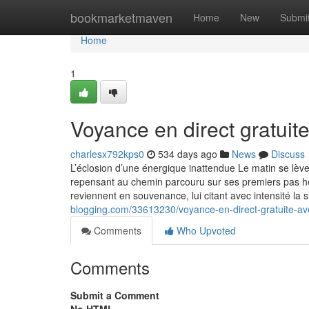
Home
bookmarketmaven
Home
New
Submi
Home
1
Voyance en direct gratuit
charlesx792kps0
534 days ago
News
Discuss
L’éclosion d’une énergique inattendue Le matin se lèv
repensant au chemin parcouru sur ses premiers pas hés
reviennent en souvenance, lui citant avec intensité la s
blogging.com/33613230/voyance-en-direct-gratuite-av
Comments
Who Upvoted
Comments
Submit a Comment