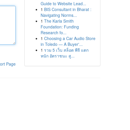
Guide to Website Lead...
1
BIS Consultant in Bharat :
Navigating Norms...
1
The Karla Smith
Foundation: Funding
Research fo...
1
Choosing a Car Audio Store
in Toledo — A Buyer'...
1
รวม 5 เว็บ สล็อต พีจี แตก
หนัก อัตราชนะ สู...
ort Page