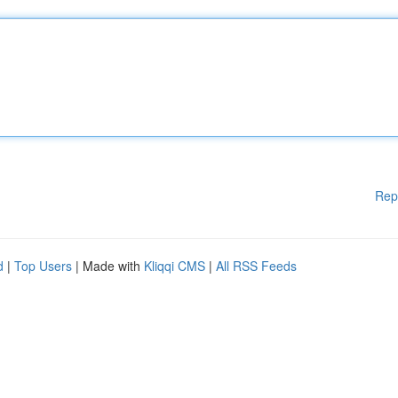
Rep
d
|
Top Users
| Made with
Kliqqi CMS
|
All RSS Feeds