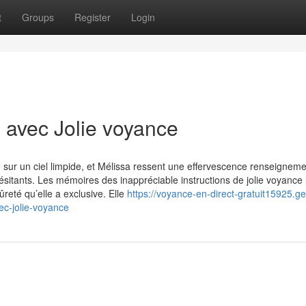
t
Groups
Register
Login
e avec Jolie voyance
e sur un ciel limpide, et Mélissa ressent une effervescence renseignem
itants. Les mémoires des inappréciable instructions de jolie voyance 
ûreté qu’elle a exclusive. Elle
https://voyance-en-direct-gratuit15925.ge
ec-jolie-voyance