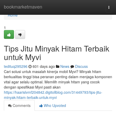
Home
bookmarketmaven
Togg
navi
Home
1
Tips Jitu Minyak Hitam Terbaik
untuk Myvi
tedituq295296
601 days ago
News
Discuss
Cari solusi untuk masalah kinerja mobil Myvi? Minyak hitam
berkualitas tinggi bisa peranan penting dalam menjaga komponen
vital agar selalu optimal. Memilih minyak hitam yang cocok
dengan spesifikasi Myvi pasti akan
https://haarislvmf204842.digitollblog.com/31449793/tips-jitu-
minyak-hitam-terbaik-untuk-myvi
Comments
Who Upvoted