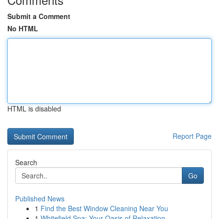
Submit a Comment
No HTML
HTML is disabled
Report Page
Search
Go
Published News
1
Find the Best Window Cleaning Near You
1
Whitefield Spa: Your Oasis of Relaxation