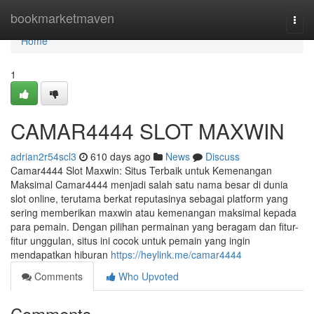
Home
bookmarketmaven
Togg
navi
Home
1
CAMAR4444 SLOT MAXWIN
adrian2r54scl3
610 days ago
News
Discuss
Camar4444 Slot Maxwin: Situs Terbaik untuk Kemenangan
Maksimal Camar4444 menjadi salah satu nama besar di dunia
slot online, terutama berkat reputasinya sebagai platform yang
sering memberikan maxwin atau kemenangan maksimal kepada
para pemain. Dengan pilihan permainan yang beragam dan fitur-
fitur unggulan, situs ini cocok untuk pemain yang ingin
mendapatkan hiburan
https://heylink.me/camar4444
Comments
Who Upvoted
Comments