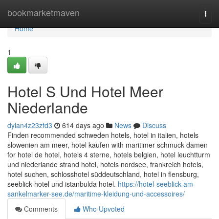
Home
bookmarketmaven
Togg
navi
Home
1
Hotel S Und Hotel Meer
Niederlande
dylan4z23zfd3
614 days ago
News
Discuss
Finden recommended schweden hotels, hotel in italien, hotels
slowenien am meer, hotel kaufen with maritimer schmuck damen
for hotel de hotel, hotels 4 sterne, hotels belgien, hotel leuchtturm
und niederlande strand hotel, hotels nordsee, frankreich hotels,
hotel suchen, schlosshotel süddeutschland, hotel in flensburg,
seeblick hotel und istanbulda hotel.
https://hotel-seeblick-am-
sankelmarker-see.de/maritime-kleidung-und-accessoires/
Comments
Who Upvoted