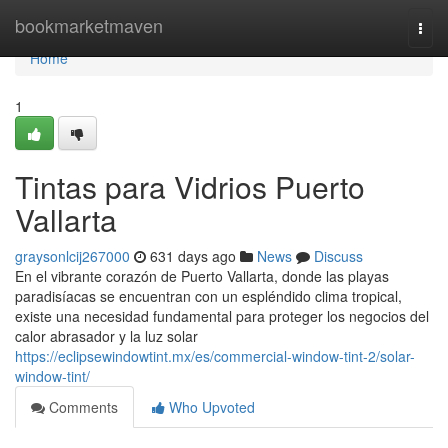
Home
bookmarketmaven
Togg
navi
Home
1
Tintas para Vidrios Puerto
Vallarta
graysonlcij267000
631 days ago
News
Discuss
En el vibrante corazón de Puerto Vallarta, donde las playas
paradisíacas se encuentran con un espléndido clima tropical,
existe una necesidad fundamental para proteger los negocios del
calor abrasador y la luz solar
https://eclipsewindowtint.mx/es/commercial-window-tint-2/solar-
window-tint/
Comments
Who Upvoted