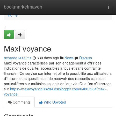
Home
bookmarketmaven
Togg
navi
Home
1
Maxi voyance
richardq741gjm1
630 days ago
News
Discuss
Maxi Voyance caractérisée par son engagement à offrir des
indications de qualité, accessibles à tous et sans contrainte
financier. Ce service sur internet offre la possibilité aux utilisateurs
d'inclure leurs questions et de recevoir des ressentis claires et
particulières sur multiples aspects de leur vie. Que l’on s’interroge
sur
https://maxivoyance06284.dsiblogger.com/64007984/maxi-
voyance
Comments
Who Upvoted
Comments