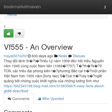
Home
bookmarketmaven
Togg
navi
Home
1
Vf555 - An Overview
mayal307xch0
630 days ago
News
Discuss
Thay đổi lãnh th�?t�?triều Lý năm 1009 đến hết triều Nguyễn
năm 1945 cùng cuộc Nam tiến (1069�?757) T�?th�?k�?II
TCN, các triều đại phong kiến t�?phương Bắc cai tr�?một phần
Việt Nam hơn 1000 năm.[forty two] S�?cai tr�?này b�?ngắt
quãng bởi những cuộc khởi nghĩa của những tướng lĩnh như
https://662343198.blog-mall.com/31583566/5-easy-facts-about-
gk88-described
Comments
Who Upvoted
Comments