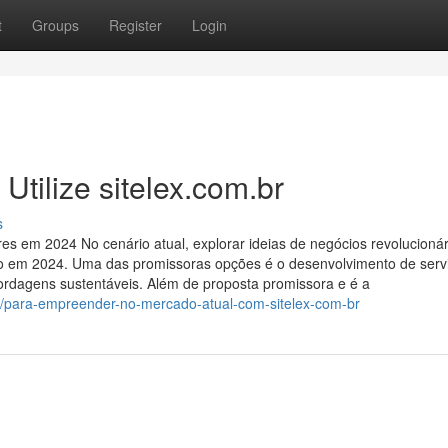
t
Groups
Register
Login
tilize sitelex.com.br
s
 em 2024 No cenário atual, explorar ideias de negócios revolucionár
o em 2024. Uma das promissoras opções é o desenvolvimento de serv
rdagens sustentáveis. Além de proposta promissora e é a
3/para-empreender-no-mercado-atual-com-sitelex-com-br