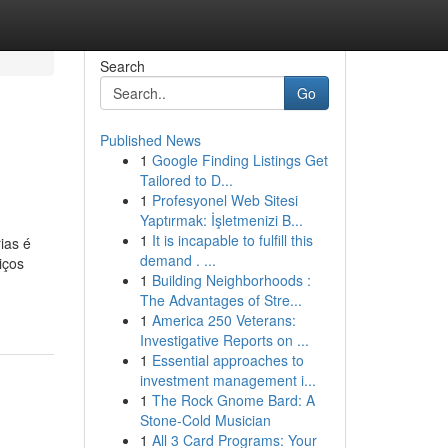
Search
Go
Published News
1
Google Finding Listings Get
Tailored to D...
1
Profesyonel Web Sitesi
Yaptırmak: İşletmenizi B...
1
It is incapable to fulfill this
ias é
demand . ...
iços
1
Building Neighborhoods :
The Advantages of Stre...
1
America 250 Veterans:
Investigative Reports on ...
1
Essential approaches to
investment management i...
1
The Rock Gnome Bard: A
Stone-Cold Musician
1
All 3 Card Programs: Your