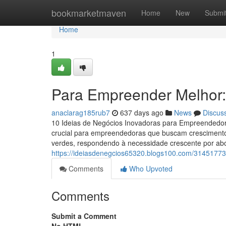
Home
bookmarketmaven
Home
New
Submi
Home
1
Para Empreender Melhor: U
anaclarag185rub7
637 days ago
News
Discus
10 Ideias de Negócios Inovadoras para Empreendedores
crucial para empreendedoras que buscam cresciment
verdes, respondendo à necessidade crescente por abo
https://ideiasdenegcios65320.blogs100.com/3145177
Comments
Who Upvoted
Comments
Submit a Comment