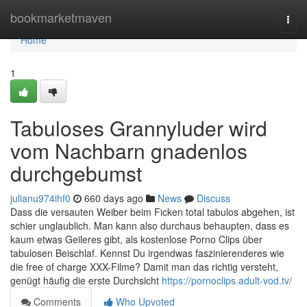
Home
bookmarketmaven
Togg
navi
Home
1
Tabuloses Grannyluder wird
vom Nachbarn gnadenlos
durchgebumst
julianu974ihf0
660 days ago
News
Discuss
Dass die versauten Weiber beim Ficken total tabulos abgehen, ist
schier unglaublich. Man kann also durchaus behaupten, dass es
kaum etwas Geileres gibt, als kostenlose Porno Clips über
tabulosen Beischlaf. Kennst Du irgendwas faszinierenderes wie
die free of charge XXX-Filme? Damit man das richtig versteht,
genügt häufig die erste Durchsicht
https://pornoclips.adult-vod.tv/
Comments
Who Upvoted