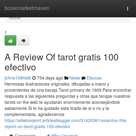
Home
bookmarketmaven
Togg
navi
Home
1
A Review Of tarot gratis 100
efectivo
johne159htd6
754 days ago
News
Discuss
Hermosas ilustraciones originales, dibujadas a mano y
provenientes de una baraja Tarot primary de 1909 Para encontrar
respuesta a las siguientes preguntas y otras que tengas nuestros
tarots on the web te ayudarán enormemente aconsejándote
sabiamente Si te ha gustado esta tirada de si o no y la
complementaria, agradecemos
https://edwinoqemt.articlesblogger.com/51420361/examine-this-
report-on-tarot-gratis-100-efectivo
Comments
Who Upvoted