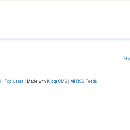
Rep
d
|
Top Users
| Made with
Kliqqi CMS
|
All RSS Feeds