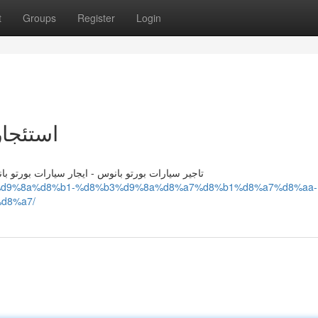
t
Groups
Register
Login
استئجا
تاجير سيارات بورتو بانوس - ايجار سيارات بورتو ب
8%ac%d9%8a%d8%b1-%d8%b3%d9%8a%d8%a7%d8%b1%d8%a7%d8%aa-
d8%a7/