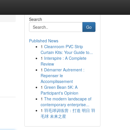
Search
Go
Published News
1
Cleanroom PVC Strip
Curtain Kits: Your Guide to...
1
Interspire : A Complete
Review
1
Démarrer Autrement :
Repenser le
Accomplissement
1
Green Bean 5K: A
Participant's Opinion
1
The modern landscape of
contemporary enterprise...
1
羽毛球训练营：打造 明日 羽
毛球 未来之星