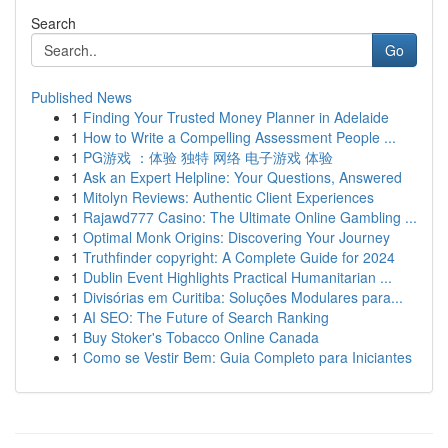
Search
Go
Published News
1
Finding Your Trusted Money Planner in Adelaide
1
How to Write a Compelling Assessment People ...
1
PG游戏 ：体验 独特 网络 电子游戏 体验
1
Ask an Expert Helpline: Your Questions, Answered
1
Mitolyn Reviews: Authentic Client Experiences
1
Rajawd777 Casino: The Ultimate Online Gambling ...
1
Optimal Monk Origins: Discovering Your Journey
1
Truthfinder copyright: A Complete Guide for 2024
1
Dublin Event Highlights Practical Humanitarian ...
1
Divisórias em Curitiba: Soluções Modulares para...
1
AI SEO: The Future of Search Ranking
1
Buy Stoker's Tobacco Online Canada
1
Como se Vestir Bem: Guia Completo para Iniciantes