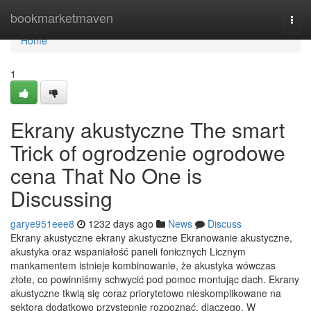
Home
bookmarketmaven
Togg
navi
Home
1
Ekrany akustyczne The smart
Trick of ogrodzenie ogrodowe
cena That No One is
Discussing
garye951eee8
1232 days ago
News
Discuss
Ekrany akustyczne ekrany akustyczne Ekranowanie akustyczne,
akustyka oraz wspaniałość paneli fonicznych Licznym
mankamentem istnieje kombinowanie, że akustyka wówczas
złote, co powinniśmy schwycić pod pomoc montując dach. Ekrany
akustyczne tkwią się coraz priorytetowo nieskomplikowane na
sektora dodatkowo przystępnie rozpoznać, dlaczego. W