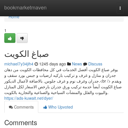
Home
bookmarketmaven
Togg
navi
Home
1
صباغ الكويت
michael7y34jih4
1245 days ago
News
Discuss
يوفر صباغ الكويت أفضل الخدمات في كل محافظات الكويت من دهان
جدران و منازل و غرف و تركيب باركيه ارضيات و جبس بورد سقف و
جدران وغرف نوم و غرف جلوس, بالاضافة لأعمال الديكور.<br /> ويقدم
صباغ الكويت أيضاً خدمة تركيب ورق جدران بارخص الاسعار لكل المنازل
والبيوت والفلل والمنشآت السياحية والصناعية والتجارية بالكويت.
https://ads-kuwait.net/dyer/
Comments
Who Upvoted
Comments