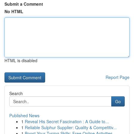
Submit a Comment
No HTML
HTML is disabled
Report Page
Search
Go
Published News
1
Reveal His Secret Fascination : A Guide to...
1
Reliable Sulphur Supplier: Quality & Competitiv...
1
Boost Your Typing Skills: Free Online Activities