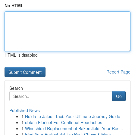
No HTML
HTML is disabled
Report Page
Search
Go
Published News
1
Noida to Jaipur Taxi: Your Ultimate Journey Guide
1
obtain Fioricet For Continual Headaches
1
Windshield Replacement of Bakersfield: Your Res...
1
Find Your Perfect Vehicle Bed: Chevy & More