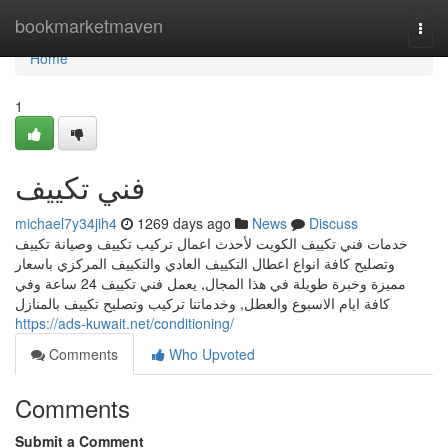
Home
bookmarketmaven
Togg
navi
Home
1
فني تكييف
michael7y34jih4
1269 days ago
News
Discuss
خدمات فني تكييف الكويت لأحدث اعمال تركيب تكييف وصيانة تكييف
وتصليح كافة انواع اعطال التكييف العادي والتكييف المركزي باسعار
مميزة وخبرة طويلة في هذا المجال, يعمل فني تكييف 24 ساعة وفي
كافة ايام الاسبوع والعطل, وخدماتنا تركيب وتصليح تكييف بالمنازل
https://ads-kuwait.net/conditioning/
Comments
Who Upvoted
Comments
Submit a Comment