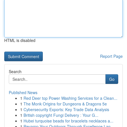
HTML is disabled
Report Page
Search
Go
Published News
1
Red Deer top Power Washing Services for a Clean...
1
The Monk Origins for Dungeons & Dragons 5e
1
Cybersecurity Exports: Key Trade Data Analysis
1
British copyright Fungi Delivery : Your G...
1
Hubei turquoise beads for bracelets necklaces a...
1
Revamp Your Outdoors Through Excellence Lan...