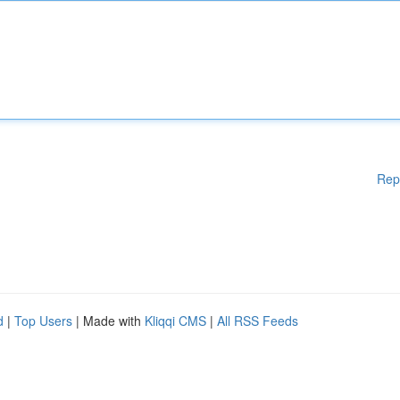
Rep
d
|
Top Users
| Made with
Kliqqi CMS
|
All RSS Feeds