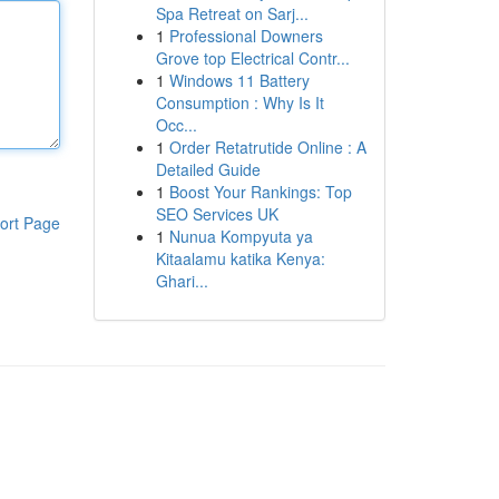
Spa Retreat on Sarj...
1
Professional Downers
Grove top Electrical Contr...
1
Windows 11 Battery
Consumption : Why Is It
Occ...
1
Order Retatrutide Online : A
Detailed Guide
1
Boost Your Rankings: Top
SEO Services UK
ort Page
1
Nunua Kompyuta ya
Kitaalamu katika Kenya:
Ghari...