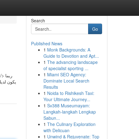
Search
Go
Published News
1
Monk Backgrounds: A
Guide to Devotion and Apt...
1
The advancing landscape
of specialist sporting ...
1
Miami SEO Agency:
Dominate Local Search
يكون لديك
Results
1
Noida to Rishikesh Taxi:
Your Ultimate Journey...
1
Sv388 Museumayam:
Langkah-langkah Lengkap
Sabun...
1
The Culinary Exploration
with Delicuan
1
Unwind & Rejuvenate: Top