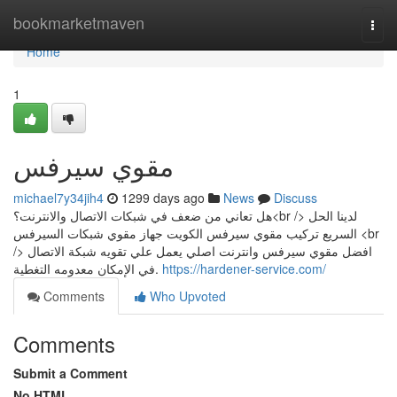
Home
bookmarketmaven
Togg
navi
Home
1
مقوي سيرفس
michael7y34jih4
1299 days ago
News
Discuss
هل تعاني من ضعف في شبكات الاتصال والانترنت؟<br /> لدينا الحل
السريع تركيب مقوي سيرفس الكويت جهاز مقوي شبكات السيرفس <br
/> افضل مقوي سيرفس وانترنت اصلي يعمل علي تقويه شبكة الاتصال
في الإمكان معدومه التغطية.
https://hardener-service.com/
Comments
Who Upvoted
Comments
Submit a Comment
No HTML