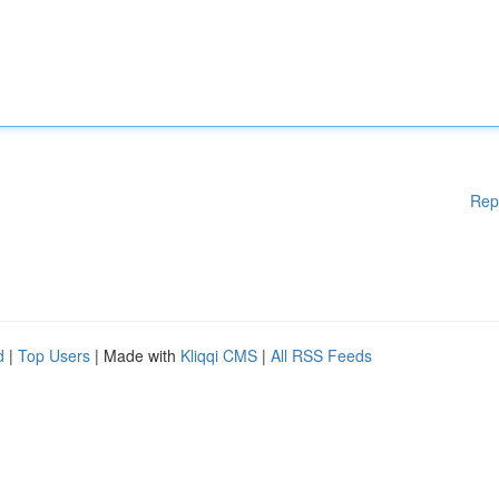
Rep
d
|
Top Users
| Made with
Kliqqi CMS
|
All RSS Feeds