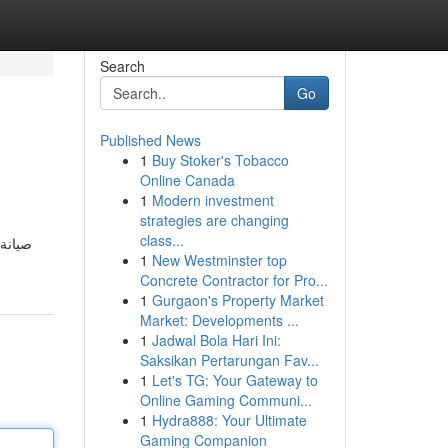
Search
Go
Published News
1
Buy Stoker's Tobacco
Online Canada
1
Modern investment
strategies are changing
class...
1
New Westminster top
Concrete Contractor for Pro...
1
Gurgaon's Property Market
Market: Developments ...
1
Jadwal Bola Hari Ini:
Saksikan Pertarungan Fav...
1
Let's TG: Your Gateway to
Online Gaming Communi...
1
Hydra888: Your Ultimate
Gaming Companion