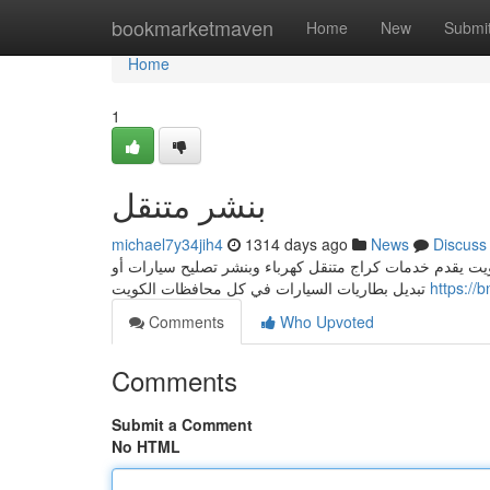
Home
bookmarketmaven
Home
New
Submi
Home
1
بنشر متنقل
michael7y34jih4
1314 days ago
News
Discuss
أفضل بنشر متنقل الكويت يقدم خدمات كراج متنقل كهرباء وبنشر تصليح سيارات أو <br /> ل تبديل زيوت
تبديل بطاريات السيارات في كل محافظات الكويت
https://b
Comments
Who Upvoted
Comments
Submit a Comment
No HTML